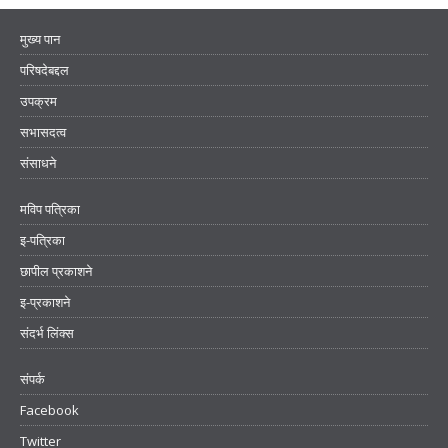
मुख्य पान
परिषदेबद्दल
उपक्रम
सभासदत्व
संसाधने
मविप पत्रिका
इ-पत्रिका
छापील प्रकाशने
इ-प्रकाशने
संदर्भ लिंक्स
संपर्क
Facebook
Twitter