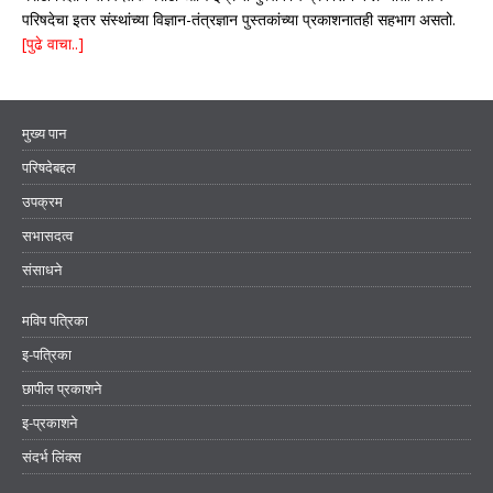
परिषदेचा इतर संस्थांच्या विज्ञान-तंत्रज्ञान पुस्तकांच्या प्रकाशनातही सहभाग असतो.
[पुढे वाचा..]
मुख्य पान
परिषदेबद्दल
उपक्रम
सभासदत्व
संसाधने
मविप पत्रिका
इ-पत्रिका
छापील प्रकाशने
इ-प्रकाशने
संदर्भ लिंक्स