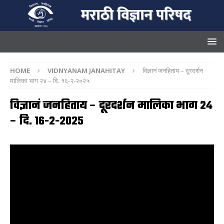
HOME
VIDNYANAM JANAHITAY
विज्ञानं जनहिताय – दूरदर्शन
मालिका भाग २४ – दि. १६-२-२०२५
विज्ञानं जनहिताय – दूरदर्शन मालिका भाग २४
– दि. १६-२-२०२५