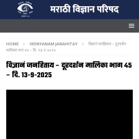
HOME
VIDNYANAM JANAHITAY
विज्ञानं जनहिताय – दूरदर्शन
मालिका भाग ४५ – दि. १३-९-२०२५
विज्ञानं जनहिताय – दूरदर्शन मालिका भाग ४५
– दि. १३-९-२०२५