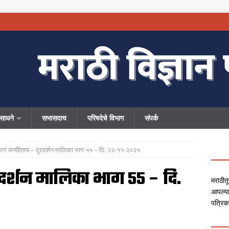
ंसाधने
सभासदत्व
परिषदेचे विभाग
संपर्क
्ञानं जनहिताय – दूरदर्शन मालिका भाग ५५ – दि. २२-११-२०२५
रदर्शन मालिका भाग ५५ – दि.
मराठीतू
आपल्या
पत्रिक