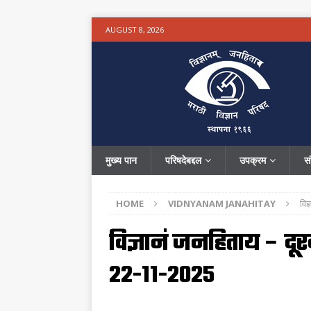
AUGUST 8, 2026
मुख्य पान
परिषदेबद्दल
उपक्रम
स
HOME
VIDNYANAM JANAHITAY
विज
विज्ञानं जनहिताय – दू
२२-११-२०२५