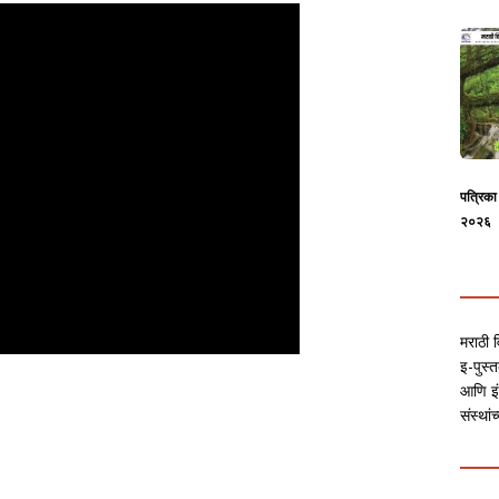
पत्रिक
२०२६
मराठी व
इ-पुस्त
आणि इं
संस्था