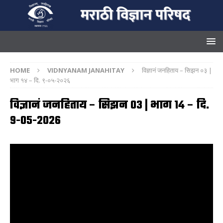
HOME
VIDNYANAM JANAHITAY
विज्ञानं जनहिताय – सिझन ०३ |
भाग १४ – दि. ९-०५-२०२६
विज्ञानं जनहिताय – सिझन ०३ | भाग १४ – दि.
९-०५-२०२६