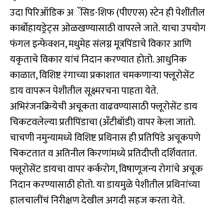
उदा पिरिऑडिक अॅसिड-शिफ (पीएएस) स्टेन ही पेशींतील
कार्बोहायड्रेट्स ओळखण्यासाठी वापरले जाते. याचा उपयोग
फंगल इन्फेक्शन, मधुमेह संलग्न मूत्रपिंडाचे विकार आणि
यकृताचे विकार यांचं निदान करण्यात होतो. आधुनिक
काळात, विशिष्ट रंगाच्या प्रकाशात चमकणाऱ्या फ्लूरोसेंट
डाय वापरून पेशीतील सूक्ष्मरचना पाहता येते.
अभिरंजनक्रियेची अचूकता वाढवण्यासाठी फ्लूरोसेंट डाय
चिकटवलेल्या प्रतीपिंडाचा (अँटीबॉडी) वापर केला जातो.
चाचणी नमुन्यामध्ये विशिष्ट प्रथिनास ही प्रतिपिंडे अचूकपणे
चिकटतात व अतिनील किरणांमध्ये प्रतिदीप्ती दर्शिवतात.
फ्लूरोसेंट डायचा वापर कर्करोग, विषाणूजन्य रोगांचे अचूक
निदान करण्यासाठी होतो. या डायमुळे पेशीतील प्रथिनांच्या
हालचालींचं निरीक्षण देखील अगदी सहज करता येते.