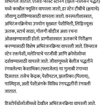
विभागले जातात. ऍसिड-फास्ट स्टेनिंग (झिल-नीलसन पद्धत)
मध्ये कार्बोल फ्युशिन वापरला जातो, हा स्टेन टीबीचे (क्षयाचे)
जीवाणू दर्शविण्यासाठी वापरला जातो. वनस्पतीशास्त्रात,
अभिरंजनक्रियेचा उपयोग मुख्यतः पेशीभित्ती, लिग्निनयुक्त
ऊतक, स्टार्च साठा, गॉलगी बॉडीज अशा रचना
ओळखण्यासाठी होतो. प्राणीशास्त्रात ऊतकांचे निरीक्षण
करण्यासाठी विशेष अभिरंजनक्रिया वापरली जाते. जिम्साज
स्टेन रक्तपेशी, मलेरियाचे परजीवी आणि क्रोमोसोम्स
दर्शवण्यासाठी वापरले जाते. जीवाणूमध्ये बेलीज पद्धतीने
रंगवलेल्या केशाभिका (फ्लाजेला) या गुलाबी रंगाच्या
दिसतात. तसेच केंद्रक, पेशीपटल, झलरिका (पिलाय),
पास्मिड्स, अशी पेशीअंगके विविध रंगपद्धतींनी रंगवली
जातात.
हिस्टोपॅथॉलॉजीमध्ये देखील अभिरंजनक्रिया वापरली जाते.