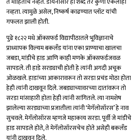
ते माहितीच नव्हते. डायनोसॉर हा शब्द तर कुणी ऐकलाही
नव्हता. त्यामुळे असेल, निष्कर्ष काढण्यात प्लॉट यांची
गफलत झाली होती.
पुढे १८२२ मधे ऑक्सफर्ड विद्यापीठातले भूविज्ञानाचे
प्राध्यापक विल्यम बकलँड यांना एका प्राण्याचा खालचा
जबडा, मांडीचे हाड आणि काही मणके ऑक्सफर्डजवळ
सापडले. ती हाडे सरड्याची होती हे त्यांनी अगदी अचूक
ओळखले. हाडांच्या आकारावरून तो सरडा प्रचंड मोठा होता
हेही त्यांनी दाखवून दिले. जबड्याच्यावरच्या दातांवरून तो
सरडा मांसाहारी होता हेही त्यांनी सांगितले. त्या नामशेष
झालेल्या सरड्याच्या प्रजातीला त्यांनी ‘मेगॅलोसॉरस’ हे नाव
सुचवले. मेगॅलोसॉरस म्हणजे महाकाय सरडा. पूर्वी जे मांडीचे
हाड सापडले होते, ते मेगॅलोसॉरसचेच होते असेही बकलँड
यांनी दाखवून दिले.