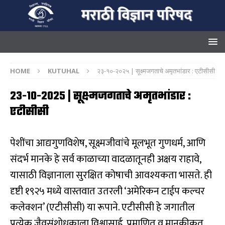
HOME
KUTUHAL
२३-१०-२०२५ | सूक्ष्मजगताचे अमृतभांडार : एटीसीसी
२३-१०-२०२५ | सूक्ष्मजगताचे अमृतभांडार :
एटीसीसी
पेशींचा आद्यगुणविशेष, सूक्ष्मजीवांचे मूलभूत गुणधर्म, आणि
संदर्भ मानके हे सर्व काळाच्या वादळातूनही अक्षय राहावे,
यासाठी विज्ञानाला सुरक्षित कोषाची आवश्यकता भासते. ही
दृष्टी १९२५ मध्ये वास्तवात उतरली ‘अमेरिकन टाईप कल्चर
कलेक्शन’ (एटीसीसी) या रूपाने. एटीसीसी हे जगातील
प्रत्येक जैवसंशोधकाला विश्वासार्ह, प्रमाणित व मानकीकृत