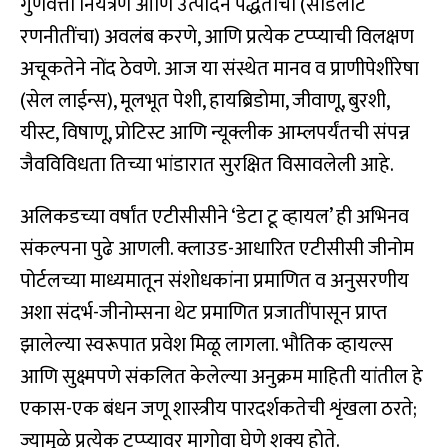
गुणवत्ता नियंत्रण आणि उत्पादन पद्धतीचा (सीडलॉट
रणनीतींचा) अवलंब करणे, आणि प्रत्येक टप्प्याची विलक्षण
अचूकतेने नोंद ठेवणे. आज या संस्थेत मानव व प्राणीपेशीरेषा
(सेल लाईन्स), मूलभूत पेशी, हायब्रिडोमा, जीवाणू, बुरशी,
यीस्ट, विषाणू, प्रोटिस्ट आणि न्यूक्लीक आम्लपर्यंतची संपन्न
जैवविविधता तिच्या भांडारात सुरक्षित विसावलेली आहे.
अलिकडच्या वर्षांत एटीसीसीने ‘डेटा टू व्हायल’ ही अभिनव
संकल्पना पुढे आणली. क्लाउड-आधारित एटीसीसी जीनोम
पोर्टलच्या माध्यमातून संशोधकांना प्रमाणित व अनुसरणीय
अशा संदर्भ-जीनोम्सना थेट प्रमाणित प्रजातींपासून प्राप्त
झालेल्या स्वरूपात प्रवेश मिळू लागला. भौतिक व्हायल्स
आणि सुक्ष्मपणे संकलित केलेल्या अनुक्रम माहिती यांतील हे
एकास-एक बंधन जणू शास्त्रीय पारदर्शकतेची शृंखला ठरते;
ज्यामुळे प्रत्येक टप्प्यावर मागोवा घेणे शक्य होते.