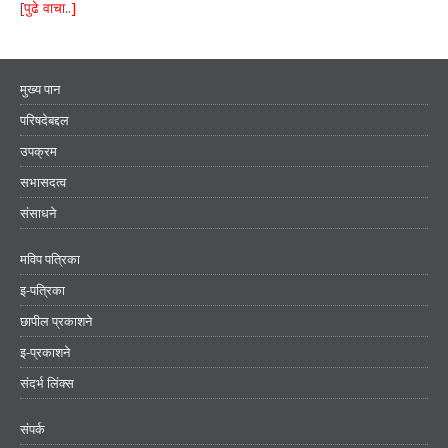
[पुढे वाचा..]
मुख्य पान
परिषदेबद्दल
उपक्रम
सभासदत्व
संसाधने
मविप पत्रिका
इ-पत्रिका
छापील प्रकाशने
इ-प्रकाशने
संदर्भ लिंक्स
संपर्क