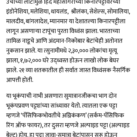
उंचीच्या लाटांमुळे हिंद महासागराच्या किनारपट्टीवरच्या
इंडोनेशिया, मलेशिया, थायलंड, श्रीलंका, सेशेल्स, सोमालिया,
मालदीव, बांगलादेश, म्यानमार या देशातल्या किनारपट्टीला
लागून असणाऱ्या टापूंचा पुरता विध्वंस झाला. भारताच्या
तामिळ नाडूचे आणि अंदमान-निकोबार बेटांचेही अतोनात
नुकसान झाले. या त्सुनामीमधे २,३०,००० लोकांचा मृत्यू
झाला, १,७२,००० घरे उद्ध्वस्त होऊन लाखो लोक बेघर
झाले. २१ व्या शतकातील ही सर्वात जास्त विध्वंसक नैसर्गिक
आपत्ती होती.
या भूकंपाची नाभी असणारा सुमात्रानजीकचा भाग दोन
भूकंपप्रवण पट्ट्यांच्या सांध्यावर येतो. त्यातला एक पट्टा
म्हणजे ‘पॅसिफिकभोवतीचे अग्निकंकण’ (सर्कम-पॅसिफिक
रिंग ऑफ फायर), तर दुसरा म्हणजे अल्पाइड पट्टा (अल्पाइड
बेल्ट) होय. हा पट्टा जावा-सुमात्रा बेटांपासून सुरू होऊन