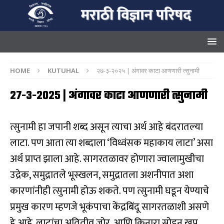
HOME
KUTUHAL
२७-३-२०२५ | अंगावर काटा आणणारी त्सुनामी
२७-३-२०२५ | अंगावर काटा आणणारी त्सुनामी
त्सुनामी हा जपानी शब्द असून त्याचा अर्थ आहे बंदरातल्या
लाटा. पण आता त्या शब्दाला ‘विध्वंसक महाकाय लाटा’ असा
अर्थ प्राप्त झाला आहे. सागरतळावर होणारा ज्वालामुखीचा
उद्रेक, समुद्रातले भूस्खलन, समुद्रातला अशनीपात अशा
कारणांनीही त्सुनामी होऊ शकते. पण त्सुनामी घडून येण्याचे
प्रमुख कारण म्हणजे भूकंपाचा केंद्रबिंदू सागरतळाशी असणे
हे आहे. लाटांचा अतितीव्र जोर, आणि किनारा सोडून खूप