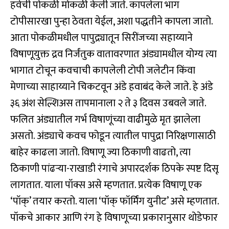
हवेची पोकळी मोकळी केली जाते. कापलेला भाग
टोपीसारखा पुन्हा ठेवता येईल, अशा पद्धतीने कापला जातो.
आता पोकळीमधील पापुद्र्यातून सिरींजच्या सहाय्याने
विषाणूयुक्त द्रव निर्जंतुक वातावरणात अंड्यामधील योग्य त्या
भागात टोचून कवचाची कापलेली टोपी जलेटीन किंवा
मेणाच्या साहाय्याने चिकटवून अंडे हवाबंद केले जाते. हे अंडे
३६ अंश सेल्शिअस तापमानाला २ ते ३ दिवस उबवले जाते.
फलित अंड्यातील गर्भ विषाणूंच्या वाढीमुळे मृत झालेला
असतो. अंड्याचे कवच फोडून त्यातील पापुद्रा निरिक्षणासाठी
बाहेर काढला जातो. विषाणू ज्या ठिकाणी वाढतो, त्या
ठिकाणी पांढऱ्या-राखाडी रंगाचे अपारदर्शक ठिपके स्पष्ट दिसू
लागतात. याला पॉक्स असे म्हणतात. प्रत्येक विषाणू एक
‘पॉक्’ तयार करतो. याला ‘पॉक् फॉर्मिंग युनीट’ असे म्हणतात.
पॉकचे आकार आणि रंग हे विषाणूच्या प्रकारानुसार थोडेफार