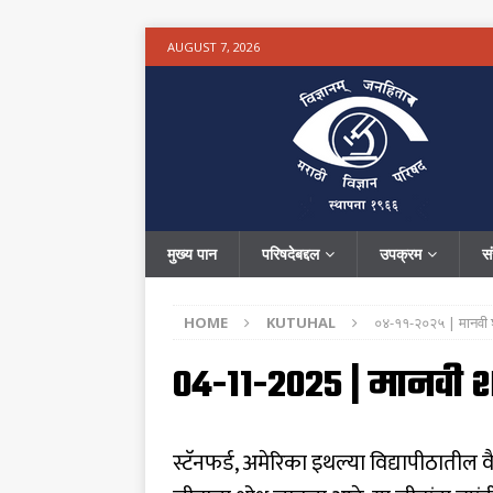
AUGUST 7, 2026
मुख्य पान
परिषदेबद्दल
उपक्रम
स
HOME
KUTUHAL
०४-११-२०२५ | मानवी श
०४-११-२०२५ | मानवी 
स्टॅनफर्ड, अमेरिका इथल्या विद्यापीठातील 