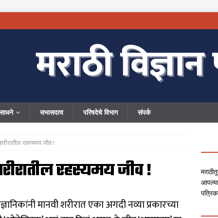
ंसाधने
सभासदत्व
परिषदेचे विभाग
संपर्क
रीरातील रहस्यमय जीव !
शरीरातील रहस्यमय जीव !
मराठीतू
आपल्या
पत्रिक
वैज्ञानिकांनी मानवी शरीरात एका अगदी नव्या प्रकारच्या