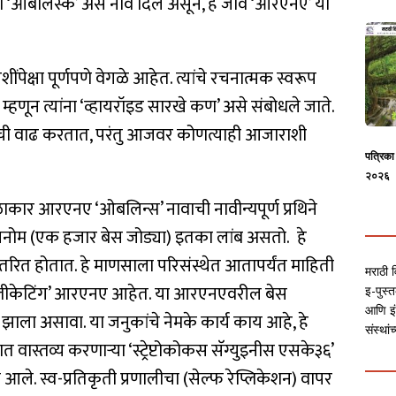
नी ‘ओबेलिस्क’ असं नाव दिलं असून, हे जीव ‘आरएनए’ या
ंपेक्षा पूर्णपणे वेगळे आहेत. त्यांचे रचनात्मक स्वरूप
. म्हणून त्यांना ‘व्हायरॉइड सारखे कण’ असे संबोधले जाते.
्वतःची वाढ करतात, परंतु आजवर कोणत्याही आजाराशी
पत्रिक
२०२६
ार आरएनए ‘ओबलिन्स’ नावाची नावीन्यपूर्ण प्रथिने
ोम (एक हजार बेस जोड्या) इतका लांब असतो. हे
तरित होतात. हे माणसाला परिसंस्थेत आतापर्यंत माहिती
मराठी व
ेप्लीकेटिंग’ आरएनए आहेत. या आरएनएवरील बेस
इ-पुस्त
आणि इं
ांत झाला असावा. या जनुकांचे नेमके कार्य काय आहे, हे
संस्था
वास्तव्य करणार्‍या ‘स्ट्रेप्टोकोकस सॅग्युइनीस एसके३६’
आले. स्व-प्रतिकृती प्रणालीचा (सेल्फ रेप्लिकेशन) वापर