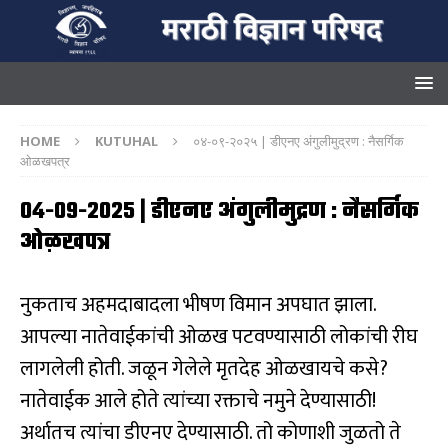
HOME
KUTUHAL
०४-०९-२०२५ | डीएनए अंगुलीमुद्रण : नैसर्गिक
ओळखपत्र
०४-०९-२०२५ | डीएनए अंगुलीमुद्रण : नैसर्गिक
ओळखपत्र
नुकताच अहमदाबादला भीषण विमान अपघात झाला.
आपल्या नातेवाईकांची ओळख पटवण्यासाठी लोकांची रीघ
लागलेली होती. जळून गेलेले मृतदेह ओळखायचे कसे?
नातेवाईक आले होते त्यांच्या रक्ताचे नमुने देण्यासाठी!
अर्थातच त्यांचा डीएनए देण्यासाठी. तो कोणाशी जुळतो ते