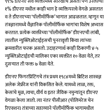
९९% डीएनए सर्व व्यक्तींमध्ये सारखाच असतो पण उरलेल्या
१% डीएनए मधील काही भाग हे व्यक्तिपरत्वे वेगळे असतात
व ते डीएनएच्या ‘पॉलीमॉर्फिक’ भागात आढळतात. म्हणून या
तंत्रज्ञानामध्ये वैज्ञानिक पॉलीमॉर्फिक भागांचा विशेष अभ्यास
करतात. प्रत्येक व्यक्तीच्या ‘पॉलीमॉर्फिक’ डीएनएची लांबी,
त्यातील न्युक्लिओटाईड्सची पुनरावृत्ती किंवा त्यांच्या
क्रमवारीत फरक असतो. उदाहरणार्थ काही ठिकाणी ४-५
न्युक्लिओटाईडची मालिका एका व्यक्तीत १० वेळा येते, तर
दुसऱ्यात ती फक्त ७ वेळा येते.
डीएनए फिंगरप्रिंटिंगचे तंत्र प्रथम १९८४मध्ये ब्रिटिश शास्त्रज्ञ
अलेक जेफ्रीज यांनी विकसित केले. यामध्ये लाळ, रक्त,
केसांचे मूळ, त्वचा, वीर्य व इतर जैविक नमुन्यांतून डीएनए
वेगळा केला जातो. त्या नंतर पीसीआर (पॉलिमरेज चेन
रिएक्शन) तंत्राच्या सहाय्याने पॉलीमॉर्फिक भागामधील