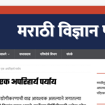
ंसाधने
सभासदत्व
परिषदेचे विभाग
संपर्क
एक अपरिहार्य पर्याय
एक अपरिहार्य पर्याय
मराठीतू
आपल्या
पत्रिक
. औद्योगीकरणाची वाढ आवश्यक असल्याने जगातल्या