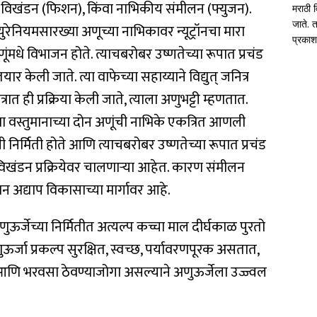
ीय विखंडन (फिशन), किंवा नाभिकीय संमीलन (फ्युजन).
मराठी व
जाते. त
 युरेनियमसारख्या अणूच्या नाभिकावर न्यूट्रॉनचा मारा
प्रका
अणूंमधे विभाजन होते. त्याचबरोबर उष्णतेच्या रूपात प्रचंड
ार केली जाते. त्या वाफेच्या सहाय्याने विद्युत् जनित्र
्रात ही प्रक्रिया केली जाते, त्याला अणुभट्टी म्हणतात.
या वस्तुमानाच्या दोन अणूंची नाभिके एकत्रित आणली
िर्मिती होते आणि त्याचबरोबर उष्णतेच्या रूपात प्रचंड
ा विखंडन प्रक्रियेवर चालणार्‍या आहेत. कारण संमीलन
ज्ञान अद्याप विकासाच्या मार्गावर आहे.
अणुऊर्जेच्या निर्मितीत अत्यल्प कच्चा माल दीर्घकाळ पुरतो
णुऊर्जा प्रकल्प सुरक्षित, स्वच्छ, पर्यावरणपूरक असतात,
 आणि भरवसा ठेवण्याजोगा असल्याने अणुऊर्जेला उज्ज्वल