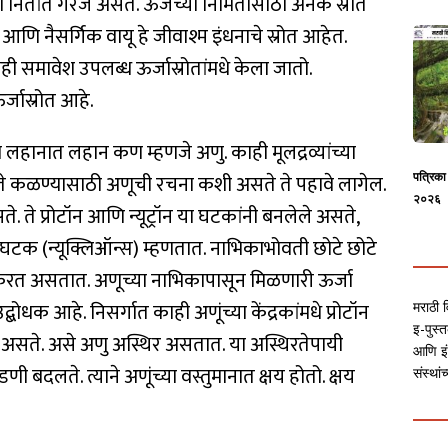
्जेची नितांत गरज असते. ऊर्जेच्या निर्मितीसाठी अनेक स्रोत
ि नैसर्गिक वायू हे जीवाश्म इंधनाचे स्रोत आहेत.
ाही समावेश उपलब्ध ऊर्जास्रोतांमधे केला जातो.
र्जास्रोत आहे.
ा लहानात लहान कण म्हणजे अणु. काही मूलद्रव्यांच्या
ते कळण्यासाठी अणूची रचना कशी असते ते पहावे लागेल.
पत्रिक
२०२६
. ते प्रोटॉन आणि न्यूट्रॉन या घटकांनी बनलेले असते,
ीय घटक (न्यूक्लिऑन्स) म्हणतात. नाभिकाभोवती छोटे छोटे
रमण करत असतात. अणूच्या नाभिकापासून मिळणारी ऊर्जा
द्बोधक आहे. निसर्गात काही अणूंच्या केंद्रकांमधे प्रोटॉन
मराठी व
इ-पुस्त
जास्त असते. असे अणु अस्थिर असतात. या अस्थिरतेपायी
आणि इं
डणी बदलते. त्याने अणूंच्या वस्तुमानात क्षय होतो. क्षय
संस्था