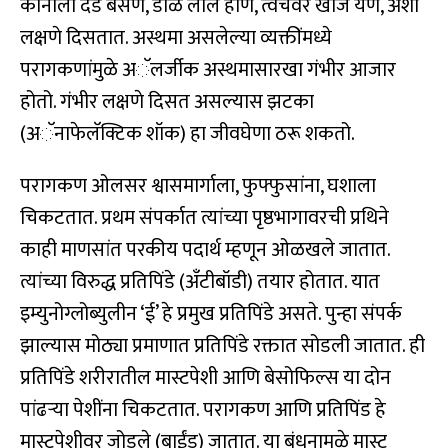
कानाला दडे बसणे, डोळे लाल होणे, त्वचेवर खाज येणे, अशी
लक्षणे दिसतात. अस्थमा असलेल्या व्यक्तींमध्ये
परागकणांमुळे अॅलर्जीक अस्थमासारखा गंभीर आजार
होतो. गंभीर लक्षणे दिसत असल्यास झटका
(अॅनाफेलॅक्टिक शॉक) हा जीवघेणा ठरू शकतो.
परागकण ओलसर श्वासमार्गाला, फुफ्फुसांना, घशाला
चिकटतात. प्रथम संपर्कात त्यांच्या पृष्ठभागावरची प्रथिने
काही माणसांत परकीय पदार्थ म्हणून ओळखले जातात.
त्यांच्या विरुद्ध प्रतिपिंडे (अँटीबॉडी) तयार होतात. यात
इम्युनोग्लोब्युलीन ‘ई’ हे प्रमुख प्रतिपिंडे असते. पुन्हा संपर्क
झाल्यास मोठ्या प्रमाणात प्रतिपिंडे रक्तात सोडली जातात. ही
प्रतिपिंडे शरीरातील मास्टपेशी आणि बेसोफिल्स या दोन
पांढर्‍या पेशींना चिकटतात. परागकण आणि प्रतिपिंड हे
मास्टपेशीवर जोडले (बाईंड) जातात. या बंधनामुळे मास्ट