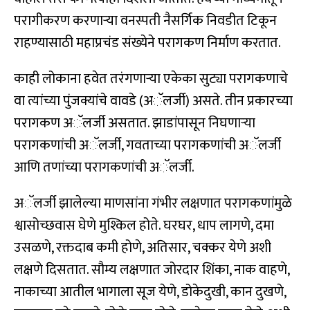
परागीकरण करणार्‍या वनस्पती नैसर्गिक निवडीत टिकून
राहण्यासाठी महाप्रचंड संख्येने परागकण निर्माण करतात.
काही लोकाना हवेत तरंगणाऱ्या एकेका सुट्या परागकणाचे
वा त्यांच्या पुंजक्यांचे वावडे (अॅलर्जी) असते. तीन प्रकारच्या
परागकण अॅलर्जी असतात. झाडांपासून निघणार्‍या
परागकणांची अॅलर्जी, गवताच्या परागकणांची अॅलर्जी
आणि तणांच्या परागकणांची अॅलर्जी.
अॅलर्जी झालेल्या माणसांना गंभीर लक्षणात परागकणांमुळे
श्वासोच्छवास घेणे मुश्किल होते. घरघर, धाप लागणे, दमा
उसळणे, रक्तदाब कमी होणे, अतिसार, चक्कर येणे अशी
लक्षणे दिसतात. सौम्य लक्षणात जोरदार शिंका, नाक वाहणे,
नाकाच्या आतील भागाला सूज येणे, डोकेदुखी, कान दुखणे,