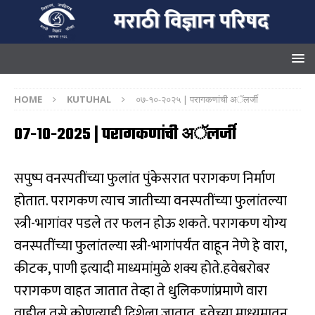
HOME
KUTUHAL
०७-१०-२०२५ | परागकणांची अॅलर्जी
०७-१०-२०२५ | परागकणांची अॅलर्जी
सपुष्प वनस्पतींच्या फुलांत पुंकेसरात परागकण निर्माण
होतात. परागकण त्याच जातीच्या वनस्पतींच्या फुलांतल्या
स्त्री-भागांवर पडले तर फलन होऊ शकते. परागकण योग्य
वनस्पतींच्या फुलांतल्या स्त्री-भागांपर्यंत वाहून नेणे हे वारा,
कीटक, पाणी इत्यादी माध्यमांमुळे शक्य होते.हवेबरोबर
परागकण वाहत जातात तेव्हा ते धुलिकणांप्रमाणे वारा
वाहील तसे कोणत्याही दिशेला जातात. हवेच्या माध्यमातून