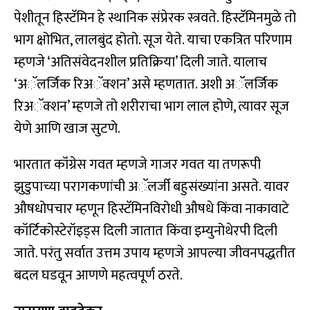
पेशीतून हिस्टॅमिन हे स्थानिक संप्रेरक स्त्रवते. हिस्टॅमिनमुळे तो
भाग क्षोभित, लालबुंद होतो. सूज येते. याचा एकत्रित परिणाम
म्हणजे ‘अतिसंवेदनशील प्रतिक्रिया’ दिली जाते. यालाच
‘अॅलर्जिक रिअॅक्शन’ असे म्हणतात. अशी अॅलर्जिक
रिअॅक्शन’ म्हणजे तो शरीराचा भाग लाल होणे, त्यावर सूज
येणे आणि खाज सुटणे.
भारतात कॉंग्रेस गवत म्हणजे गाजर गवत या तणरूपी
झुडुपाच्या परागकणांची अॅलर्जी बहुसंख्यांना असते. यावर
औषधोपचार म्हणून हिस्टॅमिनविरोधी औषधे किंवा नाकावाटे
कॉर्टिकोस्टेरॉइड्स दिली जातात किंवा इम्युनोथेरपी दिली
जाते. परंतु सर्वात उत्तम उपाय म्हणजे आपल्या जीवनपद्धतीत
बदल घडवून आणणे महत्वपूर्ण ठरते.