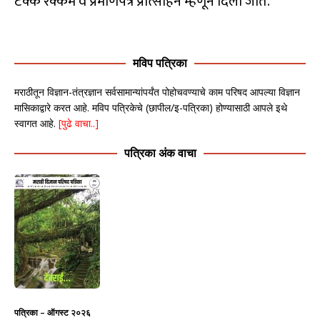
टक्के रक्कम व प्रमाणपत्र प्रोत्साहन म्हणून दिली जाते.
मविप पत्रिका
मराठीतून विज्ञान-तंत्रज्ञान सर्वसामान्यांपर्यंत पोहोचवण्याचे काम परिषद आपल्या विज्ञान
मासिकाद्वारे करत आहे. मविप पत्रिकेचे (छापील/इ-पत्रिका) होण्यासाठी आपले इथे
स्वागत आहे.
[पुढे वाचा..]
पत्रिका अंक वाचा
पत्रिका – ऑगस्ट २०२६