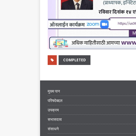
COMPLETED
मुख्य पान
परिषदेबद्दल
उपक्रम
सभासदत्व
संसाधने