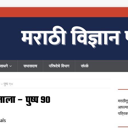
ंसाधने
सभासदत्व
परिषदेचे विभाग
संपर्क
 – पुष्प ९०
ाला – पुष्प ९०
मराठीतू
आपल्या
पत्रिक
als