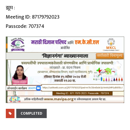
झूम :
Meeting ID: 87179792023
Passcode: 707374
COMPLETED