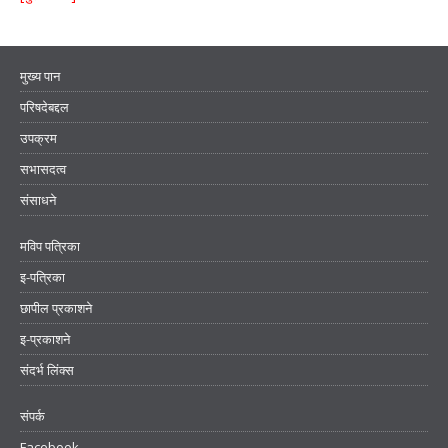
मुख्य पान
परिषदेबद्दल
उपक्रम
सभासदत्व
संसाधने
मविप पत्रिका
इ-पत्रिका
छापील प्रकाशने
इ-प्रकाशने
संदर्भ लिंक्स
संपर्क
Facebook