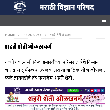
HOME
PROGRAMS
शहरी शेती ओळखवर्ग
शहरी शेती ओळखवर्ग
गच्ची / बाल्कनी किंवा इमारतीच्‍या परिसरात जेथे किमान
चार तास सूर्यप्रकाश उपलब्ध असणाऱ्या ठिकाणी भाजीपाला,
फळे लागवडीचे तंत्र म्‍हणजेच ‘शहरी शेती’.