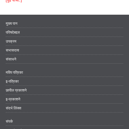
मुख्य पान
परिषदेबद्दल
उपक्रम
सभासदत्व
संसाधने
मविप पत्रिका
इ-पत्रिका
छापील प्रकाशने
इ-प्रकाशने
संदर्भ लिंक्स
संपर्क