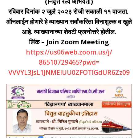
(निवृत्त रेल्वे अभियंता)
रविवार दिनांक २ जुलै २०२३ रोजी सकाळी ११ वाजता.
ऑनलाईन होणारे हे व्याख्यान सर्वांकरिता विनाशुल्क व खुले
आहे. व्याख्यानाच्या शेवटी प्रश्नोत्तरे होतील.
लिंक – Join Zoom Meeting
https://us06web.zoom.us/j/
86510729465?pwd=
VVVYL3JsL1JNMElUU0ZFOTlGdUR6Zz
09