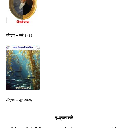
पत्रिका – जुलै २०२६
पत्रिका – जून २०२६
इ-प्रकाशने