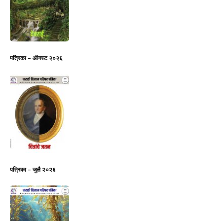
पत्रिका – ऑगस्ट २०२६
पत्रिका – जुलै २०२६