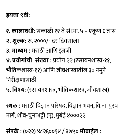
इयत्ता ९वी:
१. कालावधी
:
सकाळी ११ ते संध्या. ५ – एकूण ६ तास
२. शुल्क
:
रु. २०००/- दर दिवसाला
३. माध्यम :
मराठी आणि इंग्रजी
४.
प्रयोगांची संख्या
:
प्रयोग २२ (रसायनशास्त्र-११,
भौतिकशास्त्र-११) आणि जीवशास्त्रातील ३० नमुने
निरीक्षणासाठी
५.
विषय
:
(रसायनशास्त्र, भौतिकशास्त्र, जीवशास्त्र)
स्थळ :
मराठी विज्ञान परिषद, विज्ञान भवन, वि.ना. पुरव
मार्ग, शीव-चुनाभट्टी (पू), मुबंई ४०००२२.
संपर्क :
(०२२) ४८२६००९४ / ३७५०
मोबाईल
: